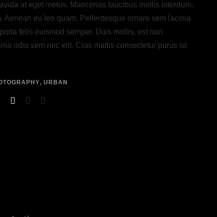
ravida at eget metus. Maecenas faucibus mollis interdum.
m. Aenean eu leo quam. Pellentesque ornare sem lacinia
porta felis euismod semper. Duis mollis, est non
cinia odio sem nec elit. Cras mattis consectetur purus sit
OTOGRAPHY
,
URBAN