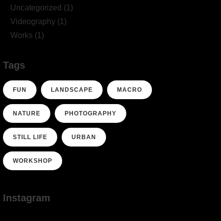
Uncategorized
(1)
Videography
(1)
Works
(1)
Tags
FUN
LANDSCAPE
MACRO
NATURE
PHOTOGRAPHY
STILL LIFE
URBAN
WORKSHOP
Instagram