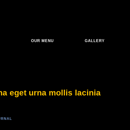
S
OUR MENU
GALLERY
a eget urna mollis lacinia
URNAL