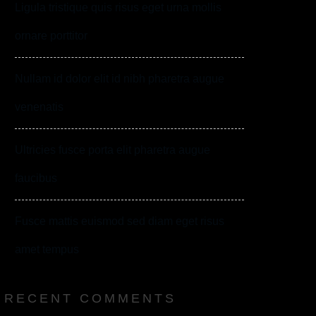
Ligula tristique quis risus eget urna mollis
ornare porttitor
Nullam id dolor elit id nibh pharetra augue
venenatis
Ultricies fusce porta elit pharetra augue
faucibus
Fusce mattis euismod sed diam eget risus
amet tempus
RECENT COMMENTS