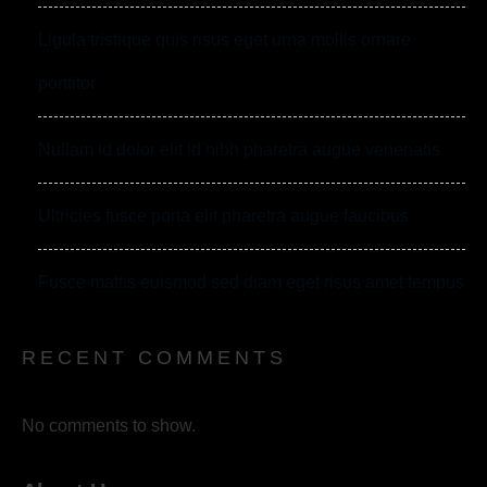
Ligula tristique quis risus eget urna mollis ornare
porttitor
Nullam id dolor elit id nibh pharetra augue venenatis
Ultricies fusce porta elit pharetra augue faucibus
Fusce mattis euismod sed diam eget risus amet tempus
RECENT COMMENTS
No comments to show.